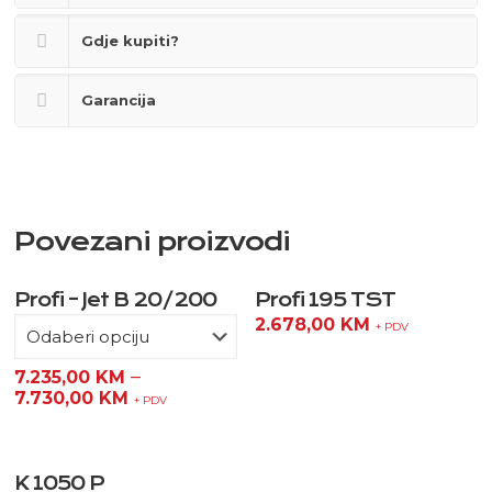
Gdje kupiti?
Garancija
Povezani proizvodi
Profi – Jet B 20/200
Profi 195 TST
2.678,00
KM
+ PDV
–
7.235,00
KM
7.730,00
KM
+ PDV
K 1050 P