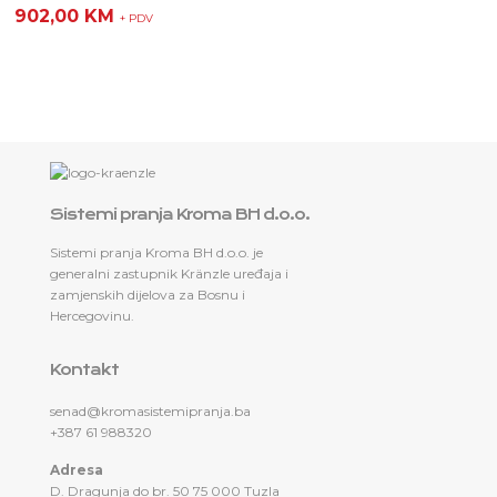
902,00
KM
+ PDV
Sistemi pranja Kroma BH d.o.o.
Sistemi pranja Kroma BH d.o.o. je
generalni zastupnik Kränzle uređaja i
zamjenskih dijelova za Bosnu i
Hercegovinu.
Kontakt
senad@kromasistemipranja.ba
+387 61 988320
Adresa
D. Dragunja do br. 50 75 000 Tuzla