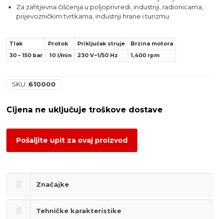
Za zahtjevna čišćenja u poljoprivredi, industriji, radionicama,
prijevozničkim tvrtkama, industriji hrane i turizmu
Tlak
Protok
Priključak struje
Brzina motora
30 – 150 bar
10 l/min
230 V~1/50 Hz
1,400 rpm
SKU:
610000
Pošaljite upit za ovaj proizvod
Značajke
Tehničke karakteristike