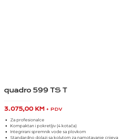
quadro 599 TS T
3.075,00
KM
+ PDV
Za profesionalce
Kompaktan i pokretljiv (4 kotača)
Integrirani spremnik vode sa plovkom
Standardno dolazi sa kolutom za namotavanje crijeva