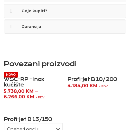
Gdje kupiti?
Garancija
Povezani proizvodi
WSC-RP – inox
Profi-Jet B 10/200
kućište
4.184,00
KM
+ PDV
–
5.738,00
KM
6.266,00
KM
+ PDV
Profi-Jet B 13/150