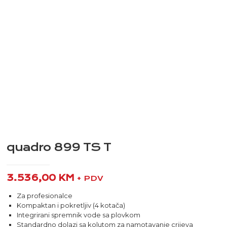
quadro 899 TS T
3.536,00
KM
+ PDV
Za profesionalce
Kompaktan i pokretljiv (4 kotača)
Integrirani spremnik vode sa plovkom
Standardno dolazi sa kolutom za namotavanje crijeva