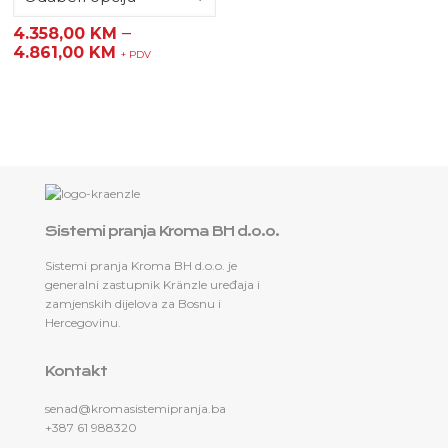
–
4.358,00
KM
4.861,00
KM
+ PDV
Sistemi pranja Kroma BH d.o.o.
Sistemi pranja Kroma BH d.o.o. je
generalni zastupnik Kränzle uređaja i
zamjenskih dijelova za Bosnu i
Hercegovinu.
Kontakt
senad@kromasistemipranja.ba
+387 61 988320