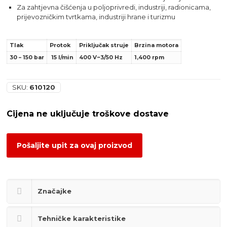
Za zahtjevna čišćenja u poljoprivredi, industriji, radionicama,
prijevozničkim tvrtkama, industriji hrane i turizmu
Tlak
Protok
Priključak struje
Brzina motora
30 – 150 bar
15 l/min
400 V~3/50 Hz
1,400 rpm
SKU:
610120
Pošaljite upit za ovaj proizvod
Značajke
Tehničke karakteristike