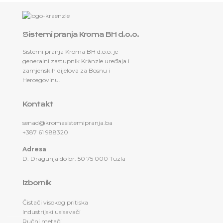
Sistemi pranja Kroma BH d.o.o.
Sistemi pranja Kroma BH d.o.o. je
generalni zastupnik Kränzle uređaja i
zamjenskih dijelova za Bosnu i
Hercegovinu.
Kontakt
senad@kromasistemipranja.ba
+387 61 988320
Adresa
D. Dragunja do br. 50 75 000 Tuzla
Izbornik
Čistači visokog pritiska
Industrijski usisavači
Ručni metači