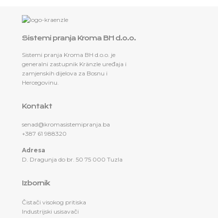
Sistemi pranja Kroma BH d.o.o.
Sistemi pranja Kroma BH d.o.o. je
generalni zastupnik Kränzle uređaja i
zamjenskih dijelova za Bosnu i
Hercegovinu.
Kontakt
senad@kromasistemipranja.ba
+387 61 988320
Adresa
D. Dragunja do br. 50 75 000 Tuzla
Izbornik
Čistači visokog pritiska
Industrijski usisavači