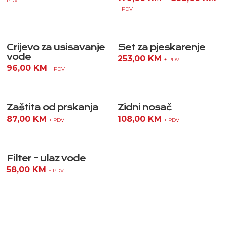
PDV
+ PDV
Crijevo za usisavanje
Set za pjeskarenje
vode
253,00
KM
+ PDV
96,00
KM
+ PDV
Zaštita od prskanja
Zidni nosač
87,00
KM
108,00
KM
+ PDV
+ PDV
Filter – ulaz vode
58,00
KM
+ PDV