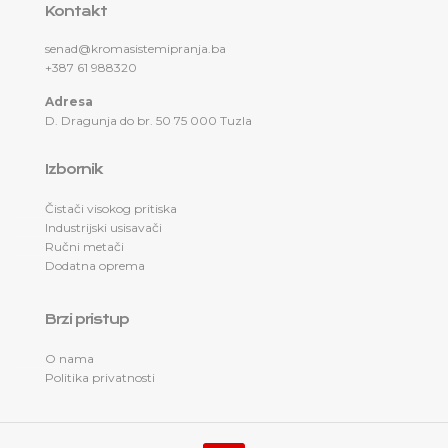
Kontakt
senad@kromasistemipranja.ba
+387 61 988320
Adresa
D. Dragunja do br. 50 75 000 Tuzla
Izbornik
Čistači visokog pritiska
Industrijski usisavači
Ručni metači
Dodatna oprema
Brzi pristup
O nama
Politika privatnosti