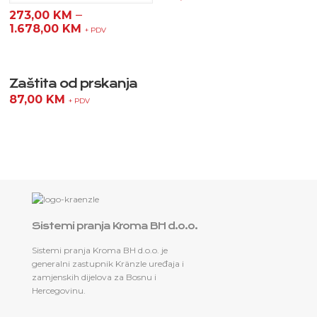
–
273,00
KM
1.678,00
KM
+ PDV
Zaštita od prskanja
87,00
KM
+ PDV
Sistemi pranja Kroma BH d.o.o.
Sistemi pranja Kroma BH d.o.o. je
generalni zastupnik Kränzle uređaja i
zamjenskih dijelova za Bosnu i
Hercegovinu.