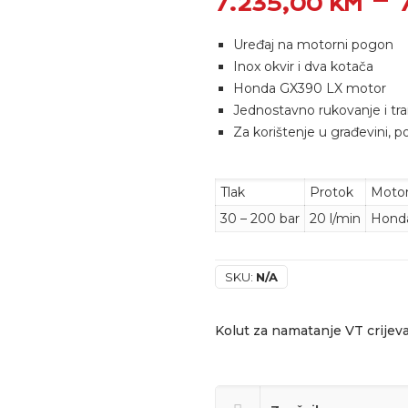
–
7.235,00
KM
Uređaj na motorni pogon
Inox okvir i dva kotača
Honda GX390 LX motor
Jednostavno rukovanje i tr
Za korištenje u građevini, pol
Tlak
Protok
Moto
30 – 200 bar
20 l/min
Hond
SKU:
N/A
Kolut za namatanje VT crijev