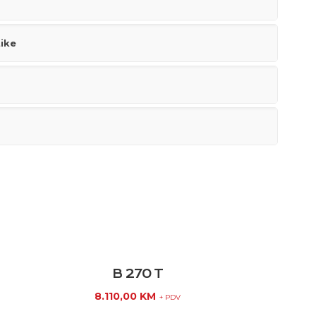
tike
B 270 T
8.110,00
KM
+ PDV