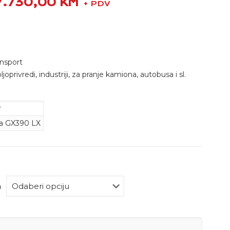
7.730,00
KM
+ PDV
ansport
joprivredi, industriji, za pranje kamiona, autobusa i sl.
r
a GX390 LX
a