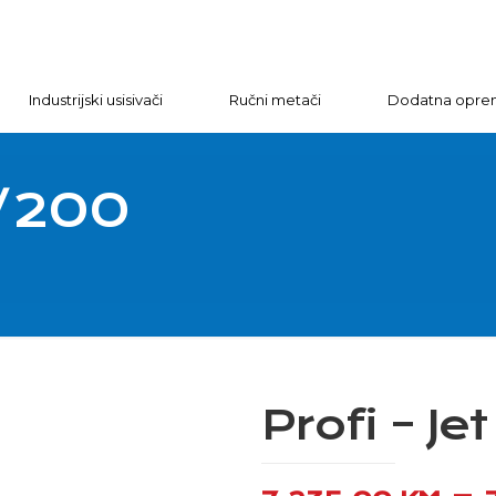
Industrijski usisivači
Ručni metači
Dodatna opre
0/200
0
Profi – J