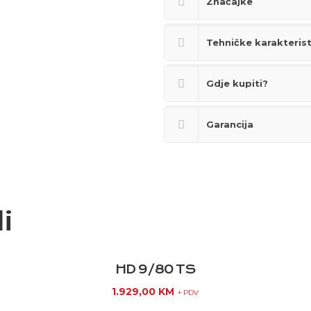
Značajke
Tehničke karakteris
Gdje kupiti?
Garancija
i
HD 9/80 TS
1.929,00
KM
+ PDV