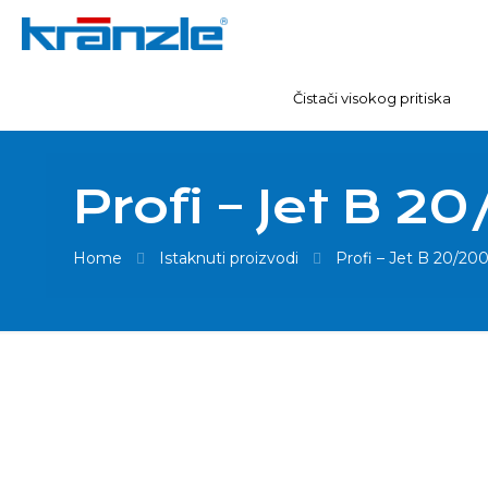
Čistači visokog pritiska
Profi – Jet B 2
Home
Istaknuti proizvodi
Profi – Jet B 20/20