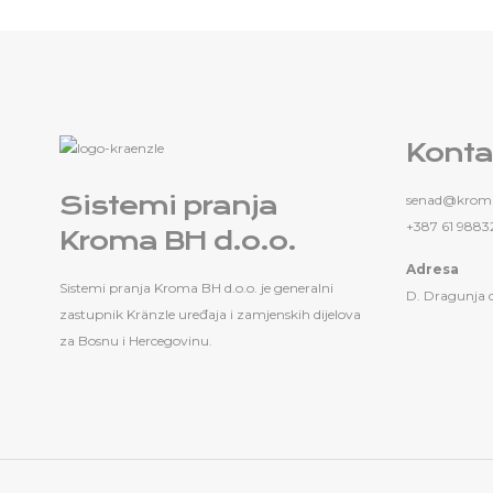
Konta
Sistemi pranja
senad@kroma
+387 61 9883
Kroma BH d.o.o.
Adresa
Sistemi pranja Kroma BH d.o.o. je generalni
D. Dragunja 
zastupnik Kränzle uređaja i zamjenskih dijelova
za Bosnu i Hercegovinu.