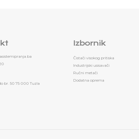
kt
Izbornik
sistemipranja.ba
Čistači visokog pritiska
20
Industrijski usisavači
Ručni metači
Dodatna oprema
do br. 50 75 000 Tuzla