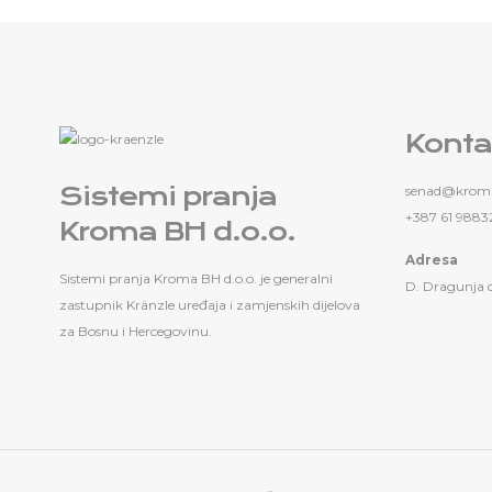
Konta
Sistemi pranja
senad@kroma
+387 61 9883
Kroma BH d.o.o.
Adresa
Sistemi pranja Kroma BH d.o.o. je generalni
D. Dragunja 
zastupnik Kränzle uređaja i zamjenskih dijelova
za Bosnu i Hercegovinu.