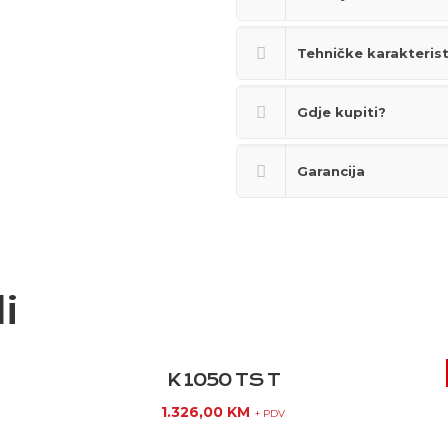
Tehničke karakteris
Gdje kupiti?
Garancija
i
K 1050 TS T
1.326,00
KM
+ PDV