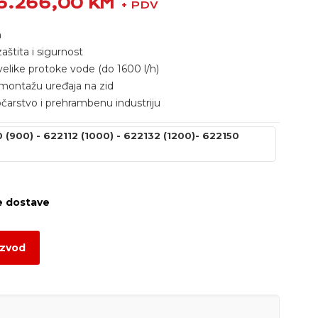
6.266,00
KM
+ PDV
m
aštita i sigurnost
velike protoke vode (do 1600 l/h)
 montažu uređaja na zid
očarstvo i prehrambenu industriju
(900) - 622112 (1000) - 622132 (1200)- 622150
izvod