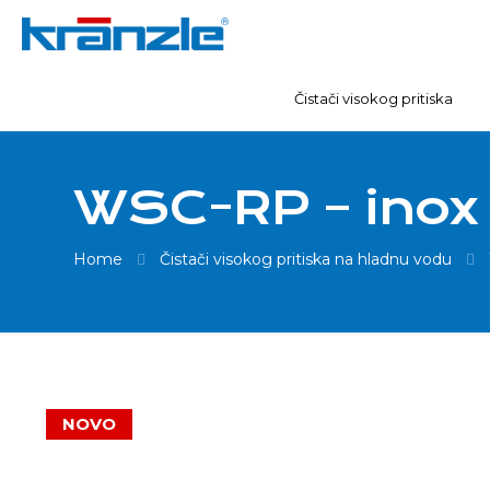
Čistači visokog pritiska
WSC-RP – inox 
Home
Čistači visokog pritiska na hladnu vodu