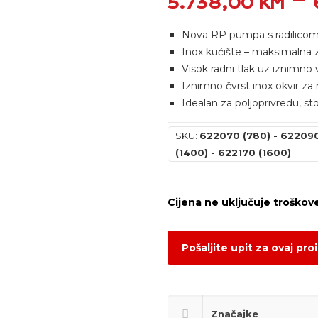
–
5.738,00
KM
Nova RP pumpa s radilico
Inox kućište – maksimalna z
Visok radni tlak uz iznimno 
Iznimno čvrst inox okvir za
Idealan za poljoprivredu, st
SKU:
622070 (780) - 622090 
(1400) - 622170 (1600)
Pošaljite upit za ovaj pro
Značajke