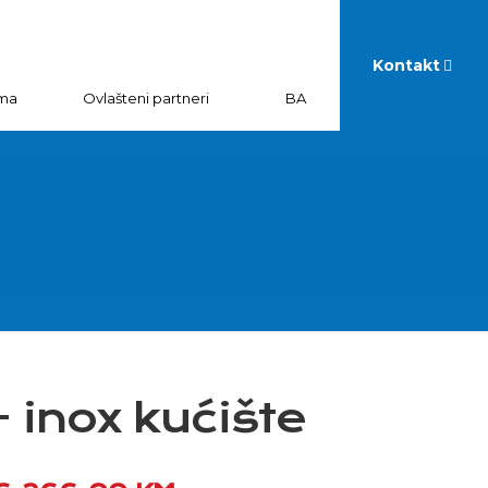
Kontakt
ma
Ovlašteni partneri
BA
inox kućište