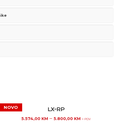
tike
LX-RP
–
5.574,00
KM
5.800,00
KM
+ PDV