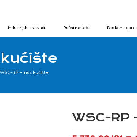
Industrijski usisivači
Ručni metači
Dodatna opre
kućište
WSC-RP – inox kućište
WSC-RP – 