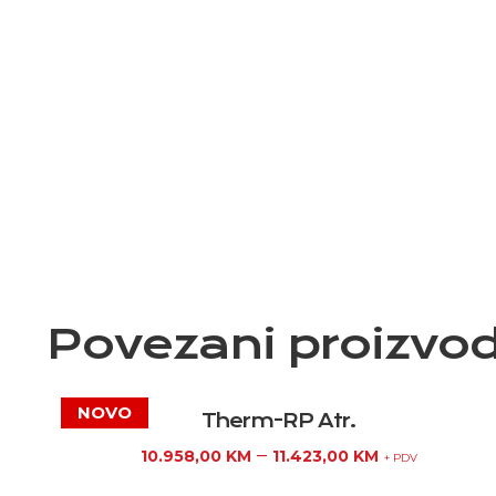
Povezani proizvod
Therm-RP Atr.
–
10.958,00
KM
11.423,00
KM
+ PDV