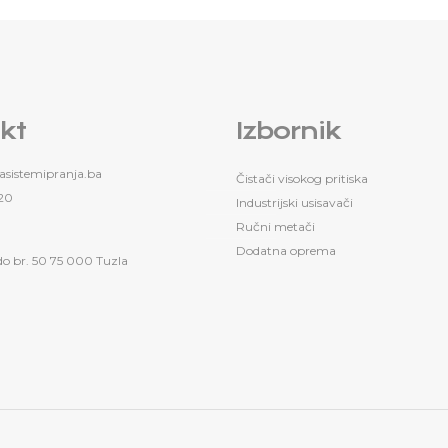
kt
Izbornik
sistemipranja.ba
Čistači visokog pritiska
20
Industrijski usisavači
Ručni metači
Dodatna oprema
do br. 50 75 000 Tuzla