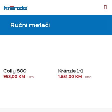
Ručni metači
Colly 800
Kränzle 1+1
953,00
KM
1.651,00
KM
+ PDV
+ PDV