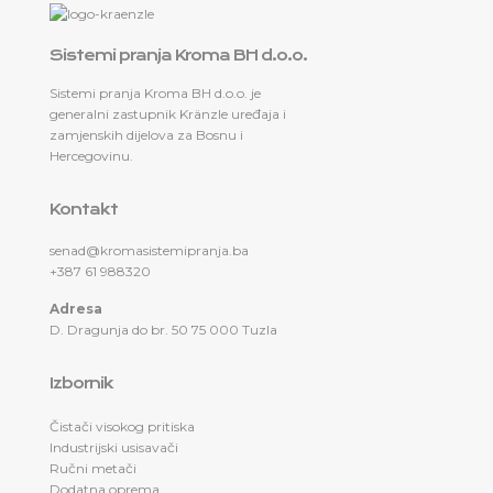
Sistemi pranja Kroma BH d.o.o.
Sistemi pranja Kroma BH d.o.o. je
generalni zastupnik Kränzle uređaja i
zamjenskih dijelova za Bosnu i
Hercegovinu.
Kontakt
senad@kromasistemipranja.ba
+387 61 988320
Adresa
D. Dragunja do br. 50 75 000 Tuzla
Izbornik
Čistači visokog pritiska
Industrijski usisavači
Ručni metači
Dodatna oprema