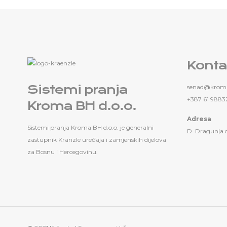
Konta
Sistemi pranja
senad@kroma
+387 61 9883
Kroma BH d.o.o.
Adresa
Sistemi pranja Kroma BH d.o.o. je generalni
D. Dragunja 
zastupnik Kränzle uređaja i zamjenskih dijelova
za Bosnu i Hercegovinu.