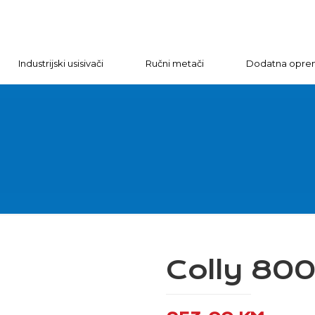
Industrijski usisivači
Ručni metači
Dodatna opre
Colly 80