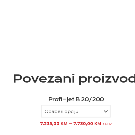
Povezani proizvod
Profi – Jet B 20/200
–
7.235,00
KM
7.730,00
KM
+ PDV