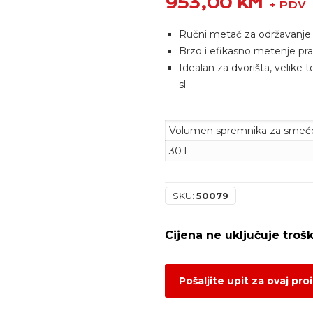
953,00
KM
+ PDV
Ručni metač za održavanje v
Brzo i efikasno metenje praši
Idealan za dvorišta, velike t
sl.
Volumen spremnika za smeć
30 l
SKU:
50079
Pošaljite upit za ovaj pro