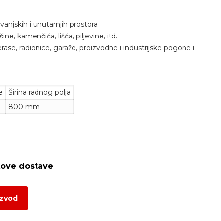
anjskih i unutarnjih prostora
ne, kamenčića, lišća, piljevine, itd.
erase, radionice, garaže, proizvodne i industrijske pogone i
e
Širina radnog polja
800 mm
izvod