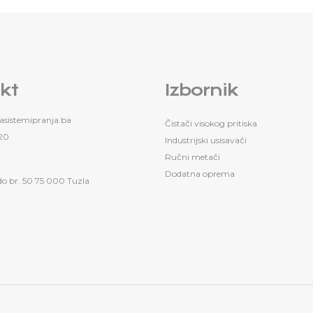
kt
Izbornik
sistemipranja.ba
Čistači visokog pritiska
20
Industrijski usisavači
Ručni metači
Dodatna oprema
do br. 50 75 000 Tuzla