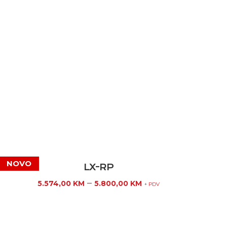
LX-RP
–
5.574,00
KM
5.800,00
KM
+ PDV