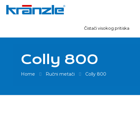
Čistači visokog pritiska
Colly 800
Home
Ručni metači
Colly 800