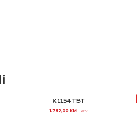
i
K 1154 TST
1.762,00
KM
+ PDV