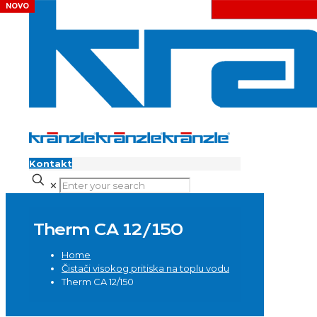
Kontakt
✕
Therm CA 12/150
Home
Čistači visokog pritiska na toplu vodu
Therm CA 12/150