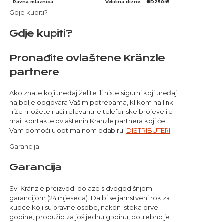
Ravna mlaznica
Veličina dizne
●D25045
Gdje kupiti?
Gdje kupiti?
Pronađite ovlaštene Kränzle
partnere
Ako znate koji uređaj želite ili niste sigurni koji uređaj
najbolje odgovara Vašim potrebama, klikom na link
niže možete naći relevantne telefonske brojeve i e-
mail kontakte ovlaštenih Kränzle partnera koji će
Vam pomoći u optimalnom odabiru.
DISTRIBUTERI
Garancija
Garancija
Svi Kränzle proizvodi dolaze s dvogodišnjom
garancijom (24 mjeseca). Da bi se jamstveni rok za
kupce koji su pravne osobe, nakon isteka prve
godine, produžio za još jednu godinu, potrebno je