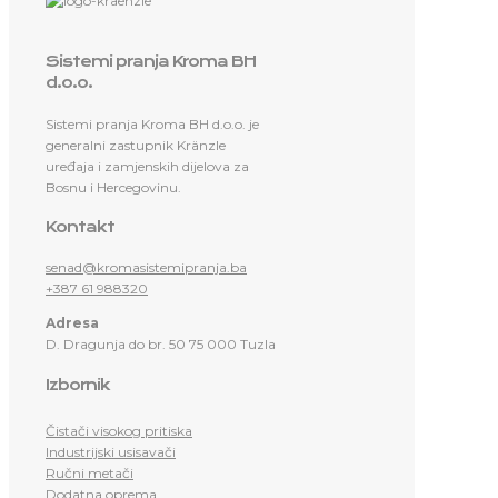
Sistemi pranja Kroma BH
d.o.o.
Sistemi pranja Kroma BH d.o.o. je
generalni zastupnik Kränzle
uređaja i zamjenskih dijelova za
Bosnu i Hercegovinu.
Kontakt
senad@kromasistemipranja.ba
+387 61 988320
Adresa
D. Dragunja do br. 50 75 000 Tuzla
Izbornik
Čistači visokog pritiska
Industrijski usisavači
Ručni metači
Dodatna oprema