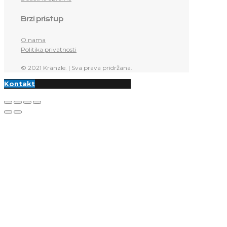
Brzi pristup
O nama
Politika privatnosti
© 2021 Kränzle. | Sva prava pridržana.
Kontakt