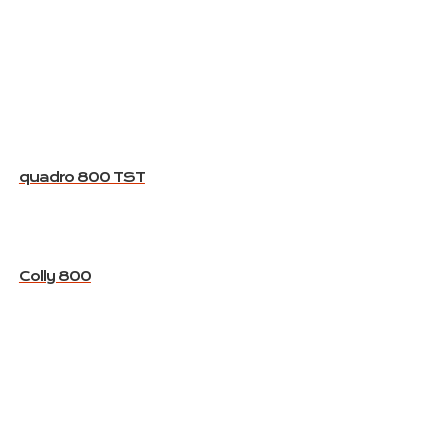
quadro 800 TST
Colly 800