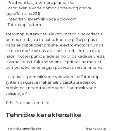
• Pred ventilacija komore plamenika
• Zagrijavanje vode pomoću dizelskog goriva
(ugrađen tank 25 l)
• Integrirani spremnik vode s plovkom
• Total-stop system
Total-stop system gasi elektro-motor i visokotlačnu
pumpu uređaja u trenutku kada se pištolj otpusti.
Kada se pištolj opet pritisne, elektro-motor i pumpa
se pale i može se nastaviti rad s uređajem. Na ovaj
način motor i pumpa rade samo onda kada se uređaj
stvarno koristi. Tako se smanjuje pritisak na motor i
pumpu, štedi se energija i povećava servisni interval.
Integrirani spremnik vode s plovkom uz Total-stop
system osigurava maksimalnu zaštitu uređaja od
problema s nedostatkom vode. Spremnik vode
veličine je 4 l.
Tehničke karakteristike
Tehničke karakteristike
Tehničke specifikacije
bez koluta za namatanje VT c