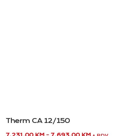
Therm CA 12/150
7.231,00
KM
–
7.693,00
KM
+ PDV