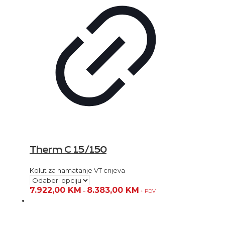
Therm C 15/150
Kolut za namatanje VT crijeva
7.922,00
KM
8.383,00
KM
–
+ PDV