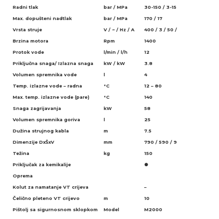
Radni tlak
bar / MPa
30-150 / 3-15
Max. dopušteni nadtlak
bar / MPa
170 / 17
Vrsta struje
V / ~ / Hz / A
400 / 3 / 50 / 7,2
Brzina motora
Rpm
1400
Protok vode
l/min / l/h
12
720
Priključna snaga/ Izlazna snaga
kW / kW
3.8
3
Volumen spremnika vode
l
4
Temp. izlazne vode – radna
°C
12 – 80
Max. temp. izlazne vode (pare)
°C
140
Snaga zagrijavanja
kW
58
Volumen spremnika goriva
l
25
Dužina strujnog kabla
m
7.5
Dimenzije DxŠxV
mm
790 / 590 / 980
Težina
kg
150
Priključak za kemikalije
●
Oprema
Kolut za namatanje VT crijeva
–
Čelično pleteno VT crijevo
m
10
Pištolj sa sigurnosnom sklopkom
Model
M2000