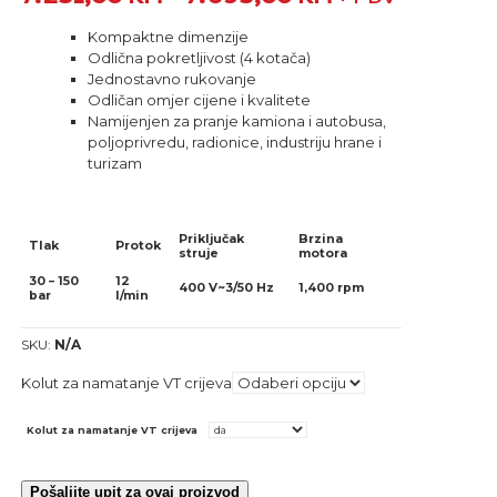
Kompaktne dimenzije
Odlična pokretljivost (4 kotača)
Jednostavno rukovanje
Odličan omjer cijene i kvalitete
Namijenjen za pranje kamiona i autobusa,
poljoprivredu, radionice, industriju hrane i
turizam
Priključak
Brzina
Tlak
Protok
struje
motora
30 – 150
12
400 V~3/50 Hz
1,400 rpm
bar
l/min
SKU:
N/A
Kolut za namatanje VT crijeva
Kolut za namatanje VT crijeva
Pošaljite upit za ovaj proizvod