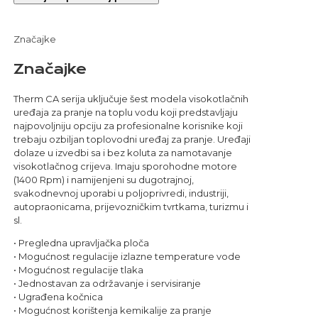
Značajke
Značajke
Therm CA serija uključuje šest modela visokotlačnih
uređaja za pranje na toplu vodu koji predstavljaju
najpovoljniju opciju za profesionalne korisnike koji
trebaju ozbiljan toplovodni uređaj za pranje. Uređaji
dolaze u izvedbi sa i bez koluta za namotavanje
visokotlačnog crijeva. Imaju sporohodne motore
(1400 Rpm) i namijenjeni su dugotrajnoj,
svakodnevnoj uporabi u poljoprivredi, industriji,
autopraonicama, prijevozničkim tvrtkama, turizmu i
sl.
• Pregledna upravljačka ploča
• Mogućnost regulacije izlazne temperature vode
• Mogućnost regulacije tlaka
• Jednostavan za održavanje i servisiranje
• Ugrađena kočnica
• Mogućnost korištenja kemikalije za pranje