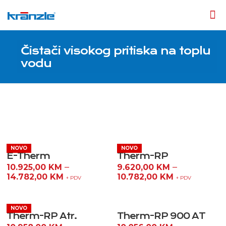
Čistači visokog pritiska na toplu
vodu
E-Therm
Therm-RP
–
–
10.925,00
KM
9.620,00
KM
14.782,00
KM
10.782,00
KM
+ PDV
+ PDV
Therm-RP Atr.
Therm-RP 900 AT