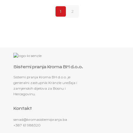
1
2
Sistemi pranja Kroma BH d.o.o.
Sistemi pranja Kroma BH d.o.o. je
generalni zastupnik Kränzle uređaja i
zamjenskih dijelova za Bosnu i
Hercegovinu.
Kontakt
senad@kromasistemipranja.ba
+387 61 988320