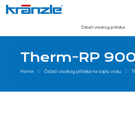
Čistači visokog pritiska
Therm-RP 900
Home
Čistači visokog pritiska na toplu vodu
T