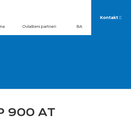
Kontakt
ma
Ovlašteni partneri
BA
P 900 AT