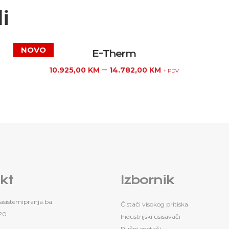
i
E-Therm
–
10.925,00
KM
14.782,00
KM
+ PDV
kt
Izbornik
sistemipranja.ba
Čistači visokog pritiska
20
Industrijski usisavači
Ručni metači