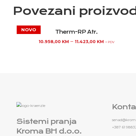
Povezani proizvod
Therm-RP Atr.
–
10.958,00
KM
11.423,00
KM
+ PDV
Konta
Sistemi pranja
senad@kroma
+387 61 9883
Kroma BH d.o.o.