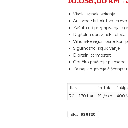
10.056,00
KM
+ 
Visoki učinak ispiranja
Automatski kolut za crijevo
Zaštita od pregrijavanja m
Digitalna upravljačka ploča
Vrhunske sigurnosne kom
Sigurnosno isključivanje
Digitalni termostat
Optičko praćenje plamena
Za najzahtjevnija čišćenja u 
Tlak
Protok
Priklj
70 – 170 bar
15 l/min
400 V
SKU:
638120