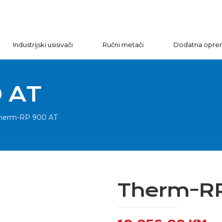
Industrijski usisivači
Ručni metači
Dodatna opre
 AT
herm-RP 900 AT
Therm-R