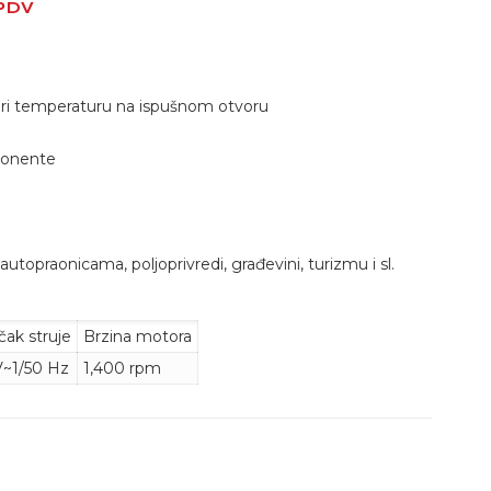
PDV
jeri temperaturu na ispušnom otvoru
ponente
autopraonicama, poljoprivredi, građevini, turizmu i sl.
učak struje
Brzina motora
~1/50 Hz
1,400 rpm