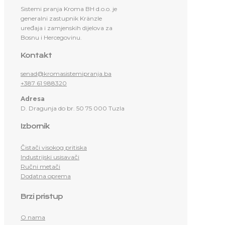
Sistemi pranja Kroma BH d.o.o. je
generalni zastupnik Kränzle
uređaja i zamjenskih dijelova za
Bosnu i Hercegovinu.
Kontakt
senad@kromasistemipranja.ba
+387 61 988320
Adresa
D. Dragunja do br. 50 75 000 Tuzla
Izbornik
Čistači visokog pritiska
Industrijski usisavači
Ručni metači
Dodatna oprema
Brzi pristup
O nama