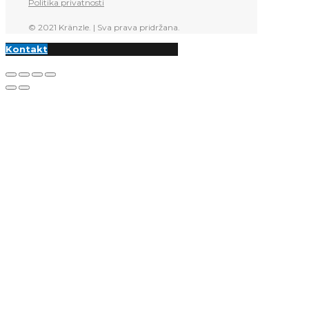
Politika privatnosti
© 2021 Kränzle. | Sva prava pridržana.
Kontakt