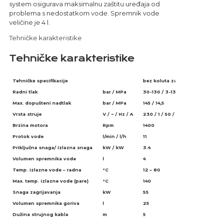
system osigurava maksimalnu zaštitu uređaja od
problema s nedostatkom vode. Spremnik vode
veličine je 4 l.
Tehničke karakteristike
Tehničke karakteristike
Tehničke specifikacije
bez koluta za namatanje VT c
Radni tlak
bar / MPa
30-130 / 3-13
Max. dopušteni nadtlak
bar / MPa
145 / 14,5
Vrsta struje
V / ~ / Hz / A
230 / 1 / 50 / 15
Brzina motora
Rpm
1400
Protok vode
l/min / l/h
11
660
Priključna snaga/ Izlazna snaga
kW / kW
3.4
2.3
Volumen spremnika vode
l
4
Temp. izlazne vode – radna
°C
12 – 80
Max. temp. izlazne vode (pare)
°C
140
Snaga zagrijavanja
kW
55
Volumen spremnika goriva
l
25
Dužina strujnog kabla
m
5