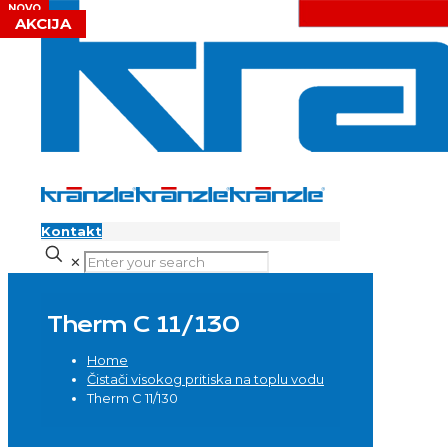
Kontakt
✕
Therm C 11/130
Home
Čistači visokog pritiska na toplu vodu
Therm C 11/130