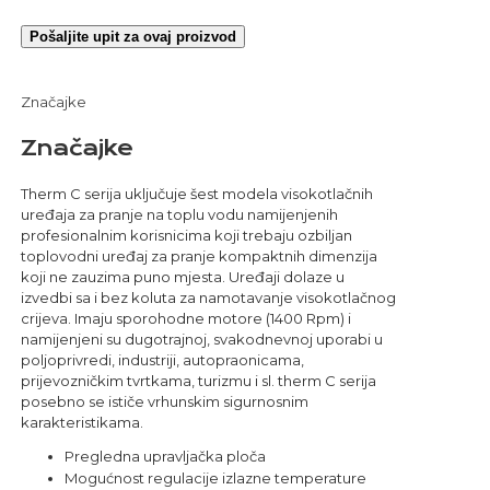
Pošaljite upit za ovaj proizvod
Značajke
Značajke
Therm C serija uključuje šest modela visokotlačnih
uređaja za pranje na toplu vodu namijenjenih
profesionalnim korisnicima koji trebaju ozbiljan
toplovodni uređaj za pranje kompaktnih dimenzija
koji ne zauzima puno mjesta. Uređaji dolaze u
izvedbi sa i bez koluta za namotavanje visokotlačnog
crijeva. Imaju sporohodne motore (1400 Rpm) i
namijenjeni su dugotrajnoj, svakodnevnoj uporabi u
poljoprivredi, industriji, autopraonicama,
prijevozničkim tvrtkama, turizmu i sl. therm C serija
posebno se ističe vrhunskim sigurnosnim
karakteristikama.
Pregledna upravljačka ploča
Mogućnost regulacije izlazne temperature