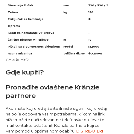
Dimenzije DxŠxV
mm
790 / 590 / 980
Težina
kg
150
Priključak za kemikalije
●
Oprema
Kolut za namatanje VT crijeva
–
Čelično pleteno VT crijevo
m
10
Pištolj sa sigurnosnom sklopkom
Model
M2000
Ravna mlaznica
Veličina dizne
●D25045
Gdje kupiti?
Gdje kupiti?
Pronađite ovlaštene Kränzle
partnere
Ako znate koji uređaj želite ili niste sigurni koji uređaj
najbolje odgovara Vašim potrebama, klikom na link
niže možete naći relevantne telefonske brojeve i e-
mail kontakte ovlaštenih Kränzle partnera koji će
Vam pomoći u optimalnom odabiru.
DISTRIBUTERI