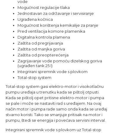
vode
Mogućnost regulacije tlaka
Jednostavan za održavanje i servisiranje
Ugrađena kočnica
Mogućnost korištenja kemikalije za pranje
Pred ventilacija komore plamenika
Digitalna kontrola plamena
Zaštita od pregrijavanja
Zaštita od manjka goriva
Zaštita od preopterećenja
Zagrijavanje vode pomoću dizelskog goriva
(ugrađen tank 25 l)
Integrirani spremnik vode s plovkom
Total-stop system
Total-stop system gasi elektro-motor i visokotlačnu
pumpu uređaja u trenutku kada se pištolj otpusti.
Kada se pištolj opet pritisne elektro-motor i pumpa
se pale i može se nastaviti rad s uređajem. Na ovaj
način motor i pumpa rade samo onda kada se uređaj
stvarno koristi. Tako se smanjuje pritisak na motor i
pumpu, štedi se energija i povećava servisni interval.
Integrirani spremnik vode s plovkom uz Total-stop