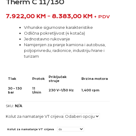
Therm C 11/130
7.922,00
KM
–
8.383,00
KM
+ PDV
Vrhunske sigurnosne karakteristike
Odlična pokretljivost (4 kotača)
Jednostavno rukovanje
Namijenjen za pranje kamiona i autobusa,
poljoprivredu, radionice, industriju hrane i
turizam
Priključak
Tlak
Protok
Brzina motora
struje
30 – 130
11
230 V~1/50 Hz
1,400 rpm
bar
l/min
SKU:
N/A
Kolut za namatanje VT crijeva
Kolut za namatanje VT crijeva