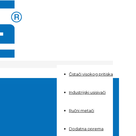
Čistači visokog pritiska
Industrijski usisivači
Ručni metači
Dodatna oprema