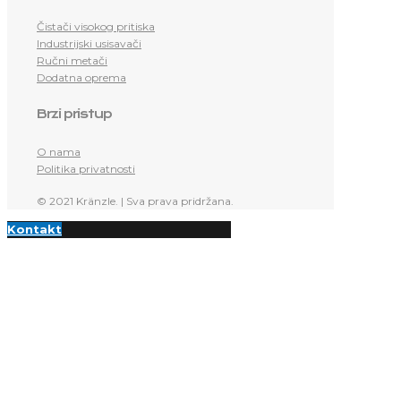
Čistači visokog pritiska
Industrijski usisavači
Ručni metači
Dodatna oprema
Brzi pristup
O nama
Politika privatnosti
© 2021 Kränzle. | Sva prava pridržana.
Kontakt