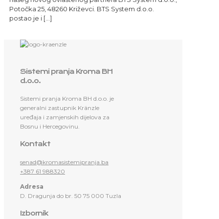
Potočka 25, 48260 Križevci. BTS System d.o.o.
postao je i
[…]
Sistemi pranja Kroma BH
d.o.o.
Sistemi pranja Kroma BH d.o.o. je
generalni zastupnik Kränzle
uređaja i zamjenskih dijelova za
Bosnu i Hercegovinu.
Kontakt
senad@kromasistemipranja.ba
+387 61 988320
Adresa
D. Dragunja do br. 50 75 000 Tuzla
Izbornik