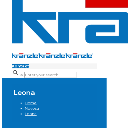
Kontakt
✕
Leona
Home
Novosti
Leona