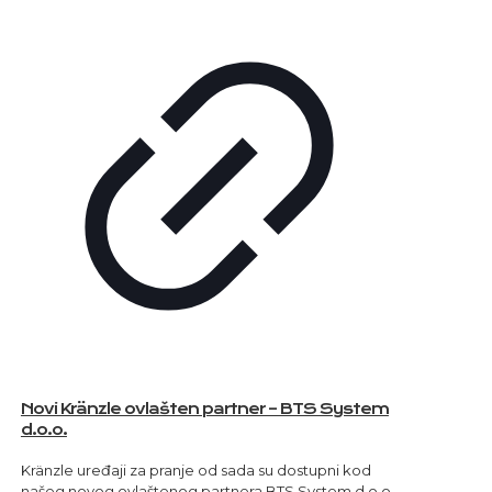
Novi Kränzle ovlašten partner – BTS System
d.o.o.
Kränzle uređaji za pranje od sada su dostupni kod
našeg novog ovlaštenog partnera BTS System d.o.o.,