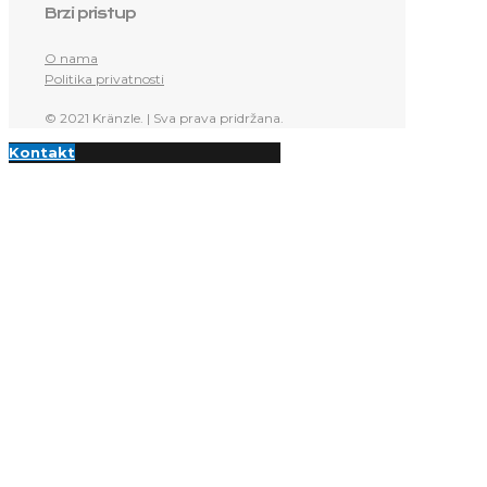
Brzi pristup
O nama
Politika privatnosti
© 2021 Kränzle. | Sva prava pridržana.
Kontakt