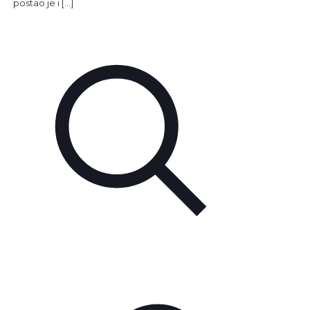
postao je i
[…]