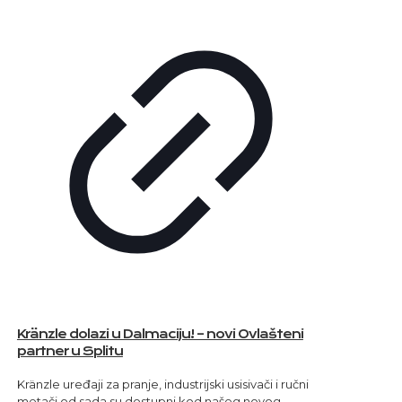
Kränzle dolazi u Dalmaciju! – novi Ovlašteni
partner u Splitu
Kränzle uređaji za pranje, industrijski usisivači i ručni
metači od sada su dostupni kod našeg novog