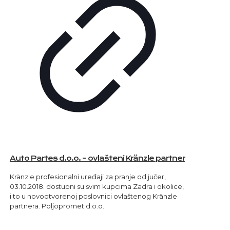
Auto Partes d.o.o. – ovlašteni Kränzle partner
Kränzle profesionalni uređaji za pranje od jučer,
03.10.2018. dostupni su svim kupcima Zadra i okolice,
i to u novootvorenoj poslovnici ovlaštenog Kränzle
partnera. Poljopromet d.o.o.