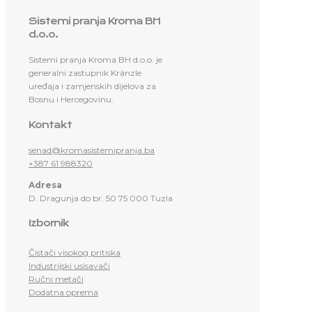
Sistemi pranja Kroma BH
d.o.o.
Sistemi pranja Kroma BH d.o.o. je
generalni zastupnik Kränzle
uređaja i zamjenskih dijelova za
Bosnu i Hercegovinu.
Kontakt
senad@kromasistemipranja.ba
+387 61 988320
Adresa
D. Dragunja do br. 50 75 000 Tuzla
Izbornik
Čistači visokog pritiska
Industrijski usisavači
Ručni metači
Dodatna oprema